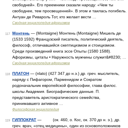
свободней». Его преемники сказали народу: «Чем ты
свободнее, тем просвещенней». В этом и таилась погибель.
Антуан де Ривароль Тот, кто желает вести …
Сводная энциклопедия афоризмов
Монтень
— (Montaigne) Монтень (Montaigne) Мишель де
117
(1533 1592) Французский писатель, политический деятель,
философ, отличавшийся скептицизмом и стоицизмом.
Среди произведений книга эссе Опыты (1580 1588).
Афоризмы, цитаты • Наружность мужчины служит&#8230; …
Сводная энциклопедия афоризмов
ПЛАТОН
— (nlato) (427 347 до н.э.) др. греч. мыслитель,
118
наряду с Пифагором, Парменидом и Сократом
родоначальник европейской философии, глава филос.
школы Академия. Биографические данные. П.
представитель аристократического семейства,
принимавшего активное …
Философская энциклопедия
ГИППОКРАТ
— (ок. 460, о. Кос, ок. 370 до н. э.), др.
119
греч. врач, «отец медицины», один из основоположников