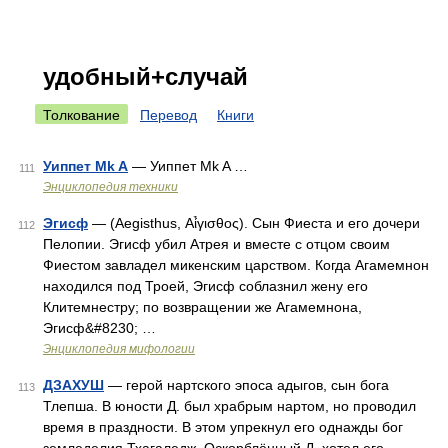
удобный+случай
Толкование
Перевод
Книги
Уиппет Mk A
— Уиппет Mk A …
111
Энциклопедия техники
Эгисф
— (Aegisthus, Αί̉γισθος). Сын Фиеста и его дочери
112
Пелопии. Эгисф убил Атрея и вместе с отцом своим
Фиестом завладел микенским царством. Когда Агамемнон
находился под Троей, Эгисф соблазнил жену его
Клитемнестру; по возвращении же Агамемнона,
Эгисф&#8230; …
Энциклопедия мифологии
ДЗАХУШ
— герой нартского эпоса адыгов, сын бога
113
Тлепша. В юности Д. был храбрым нартом, но проводил
время в праздности. В этом упрекнул его однажды бог