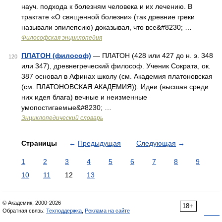
науч. подхода к болезням человека и их лечению. В
трактате «О священной болезни» (так древние греки
называли эпилепсию) доказывал, что все&#8230; …
Философская энциклопедия
ПЛАТОН (философ)
— ПЛАТОН (428 или 427 до н. э. 348
120
или 347), древнегреческий философ. Ученик Сократа, ок.
387 основал в Афинах школу (см. Академия платоновская
(см. ПЛАТОНОВСКАЯ АКАДЕМИЯ)). Идеи (высшая среди
них идея блага) вечные и неизменные
умопостигаемые&#8230; …
Энциклопедический словарь
Страницы
←
Предыдущая
Следующая
→
1
2
3
4
5
6
7
8
9
10
11
12
13
© Академик, 2000-2026
18+
Обратная связь:
Техподдержка
,
Реклама на сайте