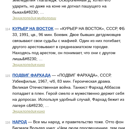
земледелия Тхагаледж. Оскорблённый Д. хотел его
ударить, но даже на коне не догнал пашущего на
быках&#8230; …
Энциклопедия мифологии
КУРЬЕР НА ВОСТОК
— «КУРЬЕР НА ВОСТОК», СССР, ФБ
114
33, 1991, цв., 96 мин. Боевик. Двое бывших детдомовцев
связывают свои судьбы с мафией. Один из них погибает,
другого арестовывают в среднеазиатском городке.
Находясь под арестом, он понимает, что они с другом
лишь&#8230; …
Энциклопедия кино
ПОДВИГ ФАРХАДА
— «ПОДВИГ ФАРХАДА», СССР,
115
Узбекфильм, 1967, ч/б, 83 мин. Героическая драма.
Великая Отечественная война. Танкист Фархад Аббасов
попадает в плен. Герой смело и мужественно держит себя
на допросах. Используя удобный случай, Фархад бежит из
лагеря с&#8230; …
Энциклопедия кино
НАРОД
— Все мы народ, и правительство тоже. Отто фон
116
Бисмарк Вольтер учил: «Чем люди просвещеннее, тем они